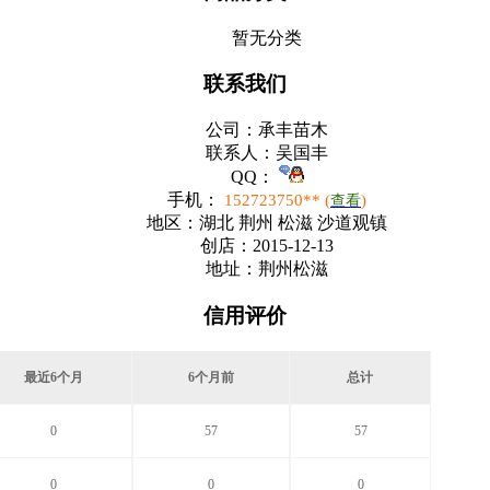
暂无分类
联系我们
公司：
承丰苗木
联系人：
吴国丰
QQ：
手机：
152723750** (
)
查看
地区：
湖北 荆州 松滋 沙道观镇
创店：
2015-12-13
地址：
荆州松滋
信用评价
最近6个月
6个月前
总计
0
57
57
0
0
0